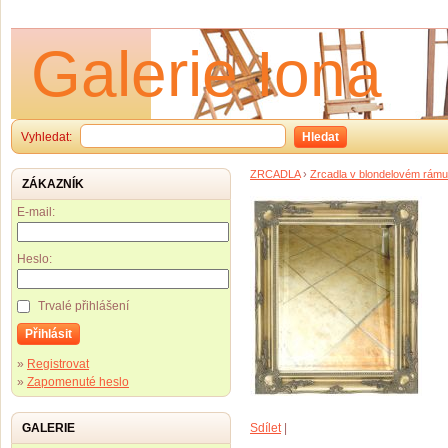
Galerie Iona
Vyhledat:
Hledat
ZRCADLA
›
Zrcadla v blondelovém rámu
ZÁKAZNÍK
E-mail:
Heslo:
Trvalé přihlášení
Přihlásit
»
Registrovat
»
Zapomenuté heslo
GALERIE
Sdílet
|