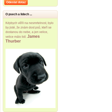
Odeslat dotaz
O psech a lidech ...
Kdybych věřil na nesmrtelnost, bylo
by jisté, že znám dost psů, kteří se
dostanou do nebe, a jen velice,
James
velice málo lidí.
Thurber