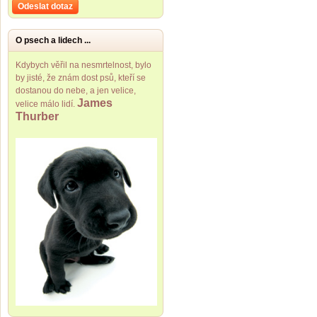
Odeslat dotaz
O psech a lidech ...
Kdybych věřil na nesmrtelnost, bylo
by jisté, že znám dost psů, kteří se
dostanou do nebe, a jen velice,
James
velice málo lidí.
Thurber