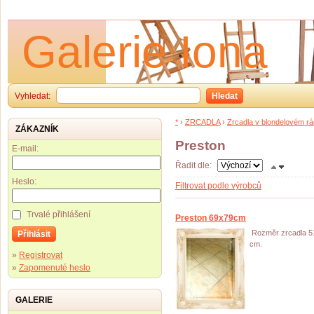
Galerie Iona
Vyhledat:
Hledat
*
›
ZRCADLA
›
Zrcadla v blondelovém r
ZÁKAZNÍK
Preston
E-mail:
Řadit dle:
Heslo:
Filtrovat podle výrobců
Trvalé přihlášení
Preston 69x79cm
Rozměr zrcadla 5
Přihlásit
cm.
»
Registrovat
»
Zapomenuté heslo
GALERIE