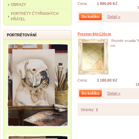
Cena:
1 890,00 Kč
OBRAZY
PORTRÉTY ČTYŘNOHÝCH
Do košíku
Detail »
PŘÁTEL
Preston 94x120cm
PORTRÉTOVÁNÍ
Rozměr zrcadla 7
cm.
Cena:
3 180,00 Kč
1
Do košíku
Detail »
Stránky:
1