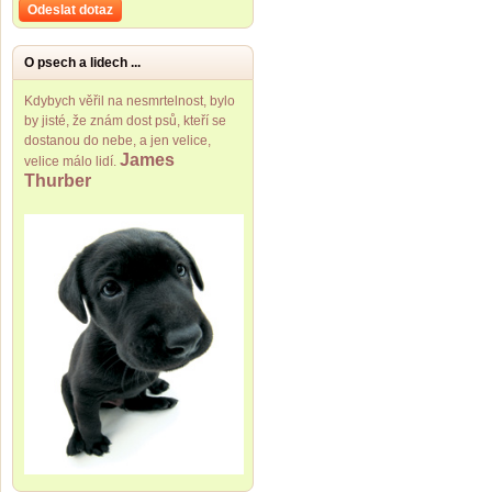
Odeslat dotaz
O psech a lidech ...
Kdybych věřil na nesmrtelnost, bylo
by jisté, že znám dost psů, kteří se
dostanou do nebe, a jen velice,
James
velice málo lidí.
Thurber