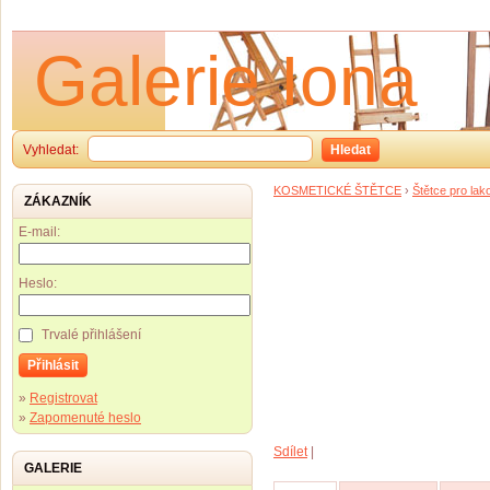
Galerie Iona
Vyhledat:
Hledat
KOSMETICKÉ ŠTĚTCE
›
Štětce pro lak
ZÁKAZNÍK
E-mail:
Heslo:
Trvalé přihlášení
Přihlásit
»
Registrovat
»
Zapomenuté heslo
Sdílet
|
GALERIE