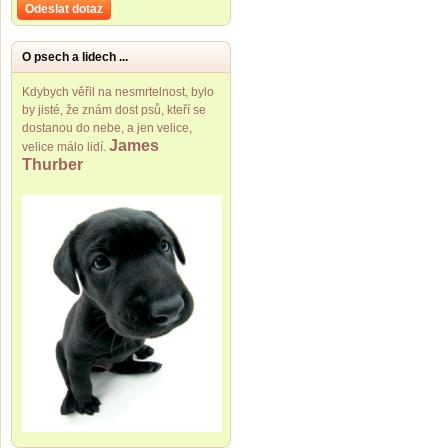
Odeslat dotaz
O psech a lidech ...
Kdybych věřil na nesmrtelnost, bylo
by jisté, že znám dost psů, kteří se
dostanou do nebe, a jen velice,
James
velice málo lidí.
Thurber